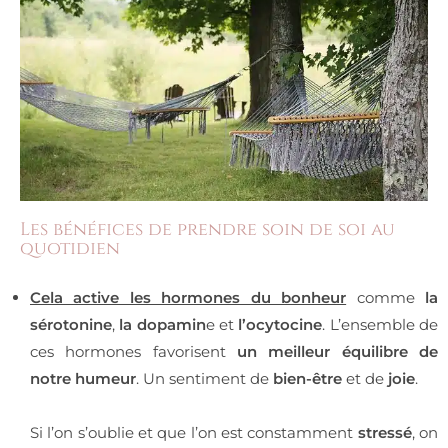
Les bénéfices de prendre soin de soi au
quotidien
Cela active les hormones du bonheur
comme
la
sérotonine
,
la dopamin
e et
l’ocytocine
. L’ensemble de
ces hormones favorisent
un meilleur équilibre de
notre humeur
. Un sentiment de
bien-être
et de
joie
.
Si l’on s’oublie et que l’on est constamment
stressé
, on