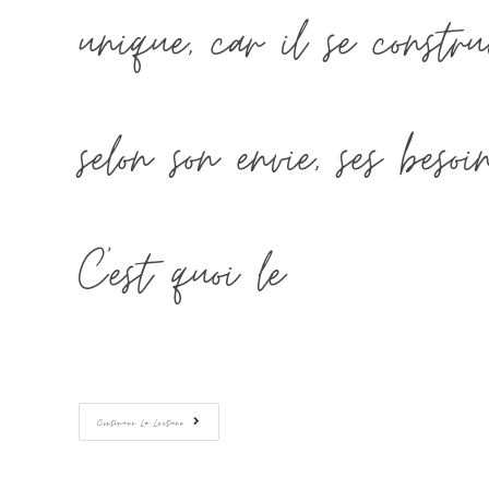
unique, car il se constr
selon son envie, ses besoi
C'est quoi le…
Continuer La Lecture