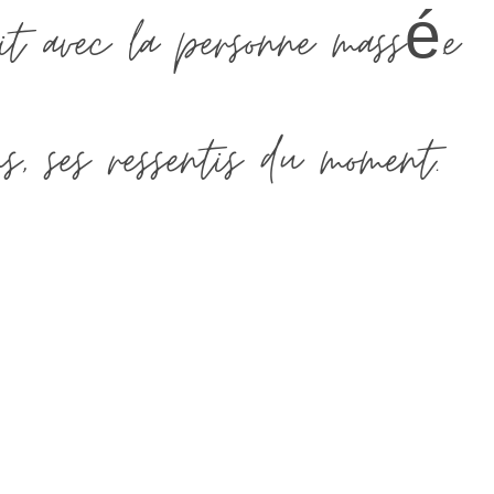
uit avec la personne massé.e
ns, ses ressentis du moment.