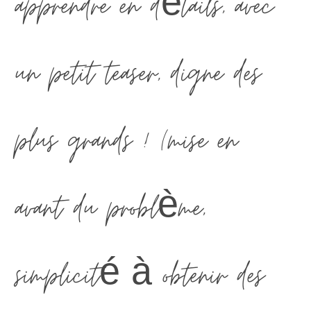
apprendre en détails, avec
un petit teaser, digne des
plus grands ! (mise en
avant du problème,
simplicité à obtenir des