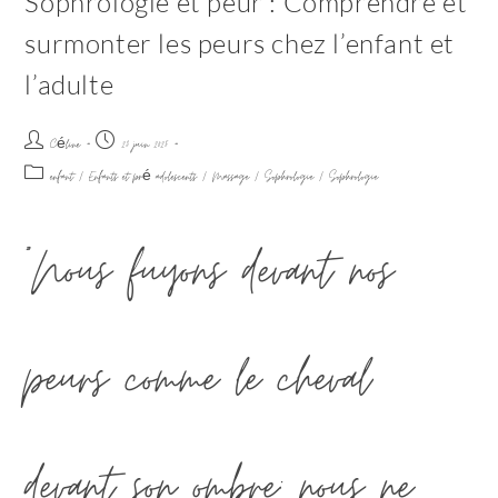
Sophrologie et peur : Comprendre et
surmonter les peurs chez l’enfant et
l’adulte
Céline
23 juin 2025
enfant
/
Enfants et pré adolescents
/
Massage
/
Sophrologie
/
Sophrologie
"Nous fuyons devant nos
peurs comme le cheval
devant son ombre: nous ne