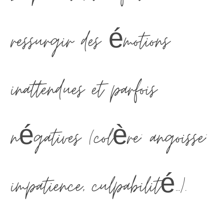
ressurgir des émotions
inattendues et parfois
négatives (colère; angoisse;
impatience, culpabilité...).