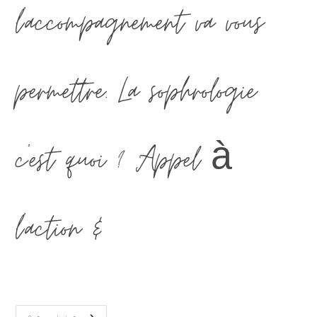
l'accompagnement va vous
permettre. La sophrologie
c'est quoi ? Appel à
l'action &…