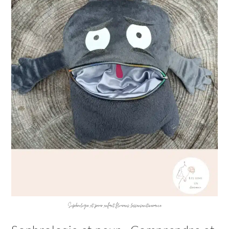
Sophrologie_et_peur_enfant_flourens_lessensenitinerance