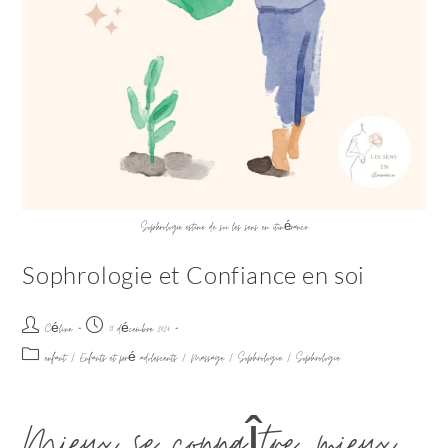
Sophrologie estime de soi les sens en itinérance
Sophrologie et Confiance en soi
Céline
11 décembre 2024
enfant
/
Enfants et pré adolescents
/
Massage
/
Sophrologie
/
Sophrologie
Mieux se connaître, mieux