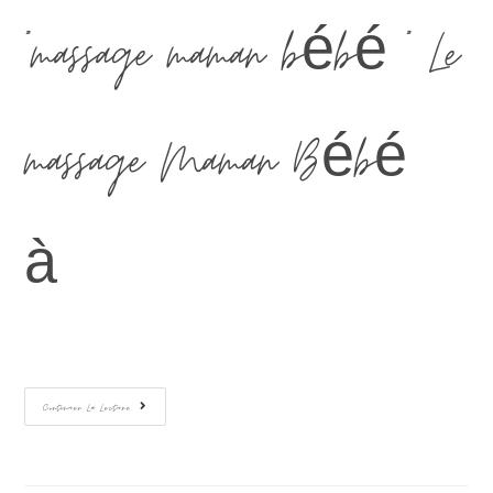
"massage maman bébé " Le
massage Maman Bébé
à…
Continuer La Lecture