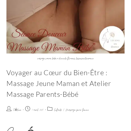
massage_maman_bebe_a_domicile_flourens_lessensenitinerance
Voyager au Cœur du Bien-Être :
Massage Jeune Maman et Atelier
Massage Parents-Bébé
Céline
1 avril 2025
Enfants
/
Massage pour femme