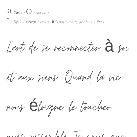
Céline
13 avril 2026
Enfants
/
Massage
/
Massage à domicile
/
Massage pour femme
/
Parents
L'art de se reconnecter à soi
et aux siens... Quand la vie
nous éloigne, le toucher