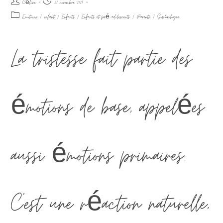
Céline
27 novembre 2025
Emotions
/
enfant
/
Enfants
/
Enfants et pré adolescents
/
Parents
/
Sophrologie
La tristesse fait partie des
émotions de base, appelées
aussi émotions primaires.
C’est une réaction naturelle,